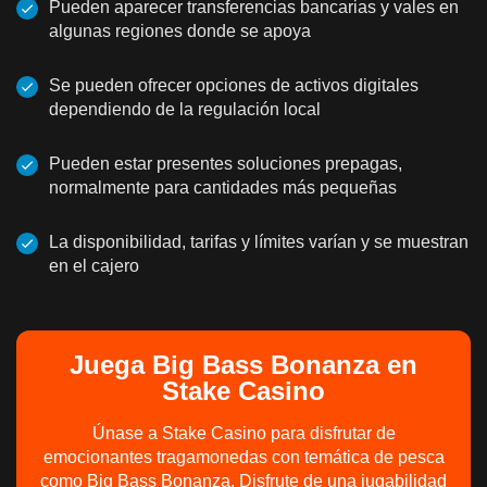
Pueden aparecer transferencias bancarias y vales en
algunas regiones donde se apoya
Se pueden ofrecer opciones de activos digitales
dependiendo de la regulación local
Pueden estar presentes soluciones prepagas,
normalmente para cantidades más pequeñas
La disponibilidad, tarifas y límites varían y se muestran
en el cajero
Juega Big Bass Bonanza en
Stake Casino
Únase a Stake Casino para disfrutar de
emocionantes tragamonedas con temática de pesca
como Big Bass Bonanza. Disfrute de una jugabilidad