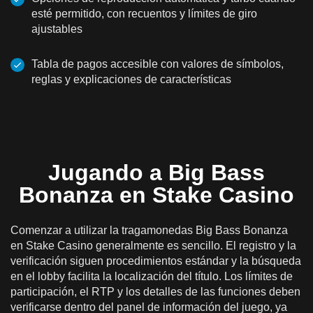
esté permitido, con recuentos y límites de giro
ajustables
Tabla de pagos accesible con valores de símbolos,
reglas y explicaciones de características
Jugando a Big Bass
Bonanza en Stake Casino
Comenzar a utilizar la tragamonedas Big Bass Bonanza
en Stake Casino generalmente es sencillo. El registro y la
verificación siguen procedimientos estándar y la búsqueda
en el lobby facilita la localización del título. Los límites de
participación, el RTP y los detalles de las funciones deben
verificarse dentro del panel de información del juego, ya