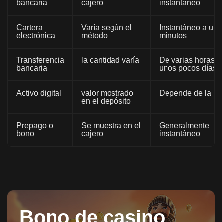
bancaria
cajero
instantáneo
Cartera
Varía según el
Instantáneo a un
electrónica
método
minutos
Transferencia
la cantidad varía
De varias horas a
bancaria
unos pocos días
Activo digital
valor mostrado
Depende de la re
en el depósito
Prepago o
Se muestra en el
Generalmente
bono
cajero
instantáneo
Bono de casino