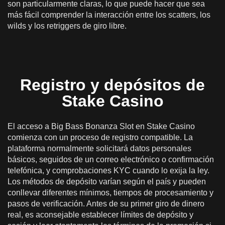
son particularmente claras, lo que puede hacer que sea
más fácil comprender la interacción entre los scatters, los
wilds y los retriggers de giro libre.
Registro y depósitos de
Stake Casino
El acceso a Big Bass Bonanza Slot en Stake Casino
comienza con un proceso de registro compatible. La
plataforma normalmente solicitará datos personales
básicos, seguidos de un correo electrónico o confirmación
telefónica, y comprobaciones KYC cuando lo exija la ley.
Los métodos de depósito varían según el país y pueden
conllevar diferentes mínimos, tiempos de procesamiento y
pasos de verificación. Antes de su primer giro de dinero
real, es aconsejable establecer límites de depósito y