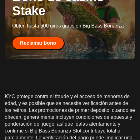
Stake
Obtén hasta 500 giros gratis en Big Bass Bonanza
Reclamar bono
KYC protege contra el fraude y el acceso de menores de
edad, y es posible que se necesite verificación antes de
los retiros. Las promociones de primer depósito, cuando se
ofrecen, generalmente incluyen condiciones de apuesta y
ponderación del juego, así que léalas atentamente y
confirme si Big Bass Bonanza Slot contribuye total o
parcialmente. La verificación del pago puede implicar una