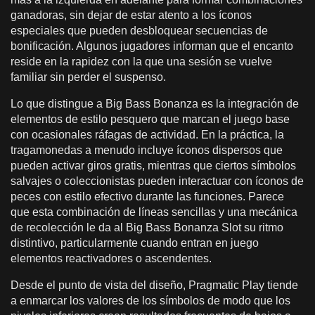
ganadoras, sin dejar de estar atento a los íconos
especiales que pueden desbloquear secuencias de
bonificación. Algunos jugadores informan que el encanto
reside en la rapidez con la que una sesión se vuelve
familiar sin perder el suspenso.
Lo que distingue a Big Bass Bonanza es la integración de
elementos de estilo pesquero que marcan el juego base
con ocasionales ráfagas de actividad. En la práctica, la
tragamonedas a menudo incluye íconos dispersos que
pueden activar giros gratis, mientras que ciertos símbolos
salvajes o coleccionistas pueden interactuar con íconos de
peces con estilo efectivo durante las funciones. Parece
que esta combinación de líneas sencillas y una mecánica
de recolección le da al Big Bass Bonanza Slot su ritmo
distintivo, particularmente cuando entran en juego
elementos reactivadores o ascendentes.
Desde el punto de vista del diseño, Pragmatic Play tiende
a enmarcar los valores de los símbolos de modo que los