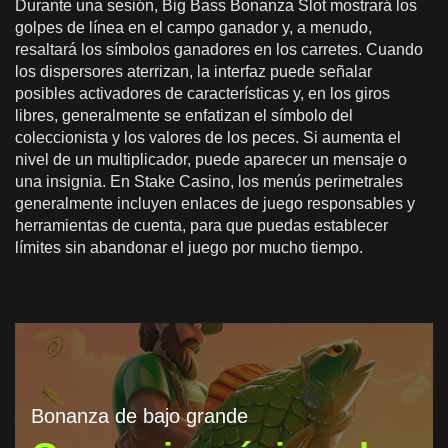
Durante una sesión, Big Bass Bonanza Slot mostrará los
golpes de línea en el campo ganador y, a menudo,
resaltará los símbolos ganadores en los carretes. Cuando
los dispersores aterrizan, la interfaz puede señalar
posibles activadores de características y, en los giros
libres, generalmente se enfatizan el símbolo del
coleccionista y los valores de los peces. Si aumenta el
nivel de un multiplicador, puede aparecer un mensaje o
una insignia. En Stake Casino, los menús perimetrales
generalmente incluyen enlaces de juego responsables y
herramientas de cuenta, para que puedas establecer
límites sin abandonar el juego por mucho tiempo.
Bonanza de bajo grande