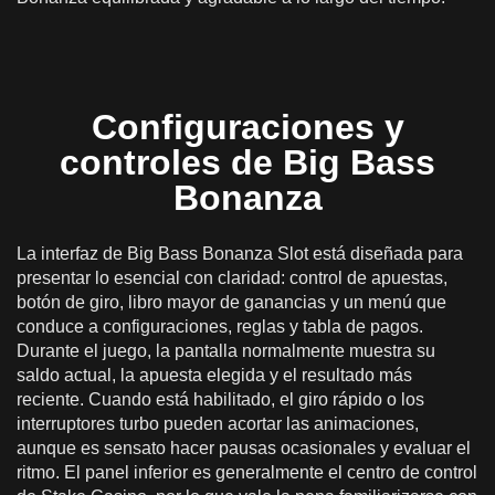
Configuraciones y
controles de Big Bass
Bonanza
La interfaz de Big Bass Bonanza Slot está diseñada para
presentar lo esencial con claridad: control de apuestas,
botón de giro, libro mayor de ganancias y un menú que
conduce a configuraciones, reglas y tabla de pagos.
Durante el juego, la pantalla normalmente muestra su
saldo actual, la apuesta elegida y el resultado más
reciente. Cuando está habilitado, el giro rápido o los
interruptores turbo pueden acortar las animaciones,
aunque es sensato hacer pausas ocasionales y evaluar el
ritmo. El panel inferior es generalmente el centro de control