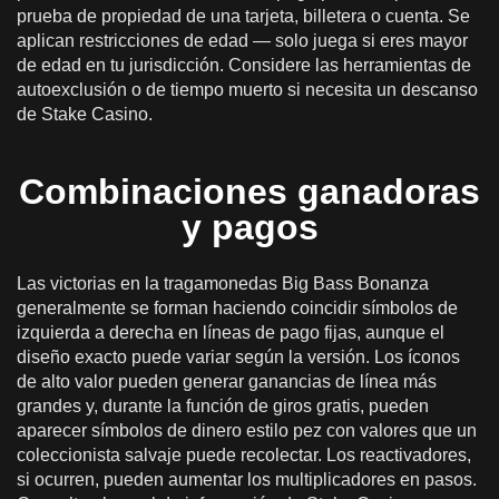
prueba de propiedad de una tarjeta, billetera o cuenta. Se
aplican restricciones de edad — solo juega si eres mayor
de edad en tu jurisdicción. Considere las herramientas de
autoexclusión o de tiempo muerto si necesita un descanso
de Stake Casino.
Combinaciones ganadoras
y pagos
Las victorias en la tragamonedas Big Bass Bonanza
generalmente se forman haciendo coincidir símbolos de
izquierda a derecha en líneas de pago fijas, aunque el
diseño exacto puede variar según la versión. Los íconos
de alto valor pueden generar ganancias de línea más
grandes y, durante la función de giros gratis, pueden
aparecer símbolos de dinero estilo pez con valores que un
coleccionista salvaje puede recolectar. Los reactivadores,
si ocurren, pueden aumentar los multiplicadores en pasos.